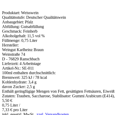
Produktart:
Weisswein
Qualitätsstufe:
Deutscher Qualitätswein
Anbaugebiet:
Pfalz
Abfüllung:
Gutsabfüllung
Geschmack:
Feinherb
Alkoholgehalt:
11,5 vol %
Füllmenge:
0,75 Liter
Hersteller:
Weingut Karlheinz Braun
Weinstraße 74
D - 76829 Ranschbach
Lieferzeit:
4 Arbeitstage
Artikel-Nr.:
SE-011
100ml enthalten durchschnittlich:
Brennwert:
325 kJ / 78 kcal
Kohlenhydrate:
3,4 g
davon Zucker:
2,5 g
Enthält geringfügige Mengen von Fett, gesättigten Fettsäuren, Eiweiß
Zutaten: Trauben, Saccharose, Stabilisator: Gummi Arabicum (E414),
5,50
€
0,75 Liter /
7,33
€
pro Liter
inkl. gesetzl. MwSt.,
zzgl. Versandkosten